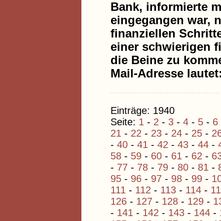
Bank, informierte 
eingegangen war, n
finanziellen Schri
einer schwierigen f
die Beine zu kommen
Mail-Adresse laute
Einträge: 1940
Seite:
1
-
2
-
3
-
4
-
5
-
6
21
-
22
-
23
-
24
-
25
-
2
-
40
-
41
-
42
-
43
-
44
-
58
-
59
-
60
-
61
-
62
-
6
-
77
-
78
-
79
-
80
-
81
-
95
-
96
-
97
-
98
-
99
-
1
111
-
112
-
113
-
114
-
1
126
-
127
-
128
-
129
-
1
-
141
-
142
-
143
-
144
-