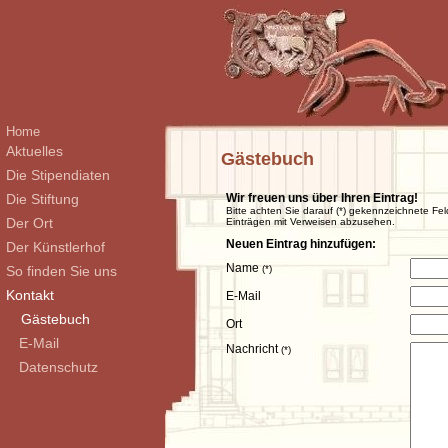
Home
Aktuelles
Gästebuch
Die Stipendiaten
Die Stiftung
Wir freuen uns über Ihren Eintrag!
Bitte achten Sie darauf (*) gekennzeichnete Fel
Der Ort
Einträgen mit Verweisen abzusehen.
Neuen Eintrag hinzufügen:
Der Künstlerhof
Name
So finden Sie uns
(*)
Kontakt
E-Mail
Gästebuch
Ort
E-Mail
Nachricht
(*)
Datenschutz