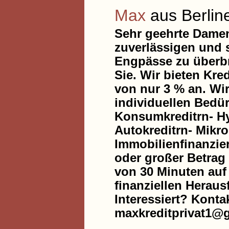
Max
aus Berlin
Sehr geehrte Damen
zuverlässigen und s
Engpässe zu überbr
Sie. Wir bieten Kre
von nur 3 % an. Wir
individuellen Bedür
Konsumkreditrn- Hy
Autokreditrn- Mikr
Immobilienfinanzie
oder großer Betrag 
von 30 Minuten auf 
finanziellen Heraus
Interessiert? Konta
maxkreditprivat1@