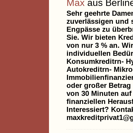
Max
aus Berlin
Sehr geehrte Damen
zuverlässigen und s
Engpässe zu überbr
Sie. Wir bieten Kre
von nur 3 % an. Wir
individuellen Bedür
Konsumkreditrn- Hy
Autokreditrn- Mikr
Immobilienfinanzie
oder großer Betrag 
von 30 Minuten auf 
finanziellen Heraus
Interessiert? Konta
maxkreditprivat1@