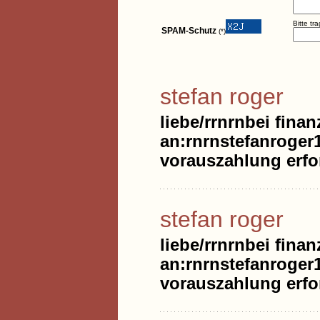
Bitte tr
SPAM-Schutz
(*)
stefan roger
liebe/rrnrnbei finan
an:rnrnstefanroger
vorauszahlung erfor
stefan roger
liebe/rrnrnbei finan
an:rnrnstefanroger
vorauszahlung erfor