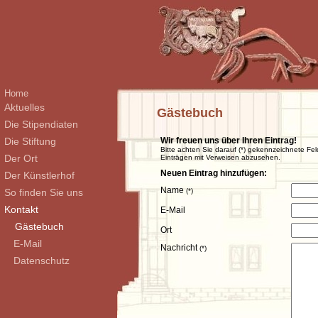
Home
Aktuelles
Gästebuch
Die Stipendiaten
Die Stiftung
Wir freuen uns über Ihren Eintrag!
Bitte achten Sie darauf (*) gekennzeichnete Fel
Der Ort
Einträgen mit Verweisen abzusehen.
Neuen Eintrag hinzufügen:
Der Künstlerhof
Name
So finden Sie uns
(*)
Kontakt
E-Mail
Gästebuch
Ort
E-Mail
Nachricht
(*)
Datenschutz