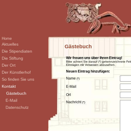
Home
Aktuelles
Gästebuch
Die Stipendiaten
Die Stiftung
Wir freuen uns über Ihren Eintrag!
Bitte achten Sie darauf (*) gekennzeichnete Fel
Der Ort
Einträgen mit Verweisen abzusehen.
Neuen Eintrag hinzufügen:
Der Künstlerhof
Name
So finden Sie uns
(*)
Kontakt
E-Mail
Gästebuch
Ort
E-Mail
Nachricht
(*)
Datenschutz