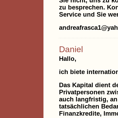
Sie nicht, uns zu 
zu besprechen. Kont
Service und Sie wer
andreafrasca1@ya
Daniel
Hallo,
ich biete internatio
Das Kapital dient 
Privatpersonen zwis
auch langfristig, a
tatsächlichen Bedar
Finanzkredite, Immo