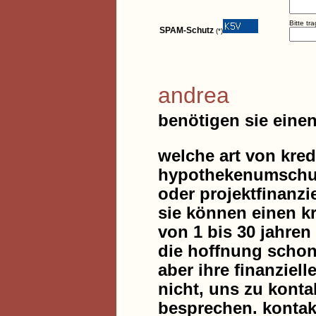
Bitte tr
SPAM-Schutz
(*)
andrea
benötigen sie eine
welche art von kredi
hypothekenumschuld
oder projektfinanz
sie können einen kre
von 1 bis 30 jahren
die hoffnung scho
aber ihre finanziel
nicht, uns zu kont
besprechen. kontakt