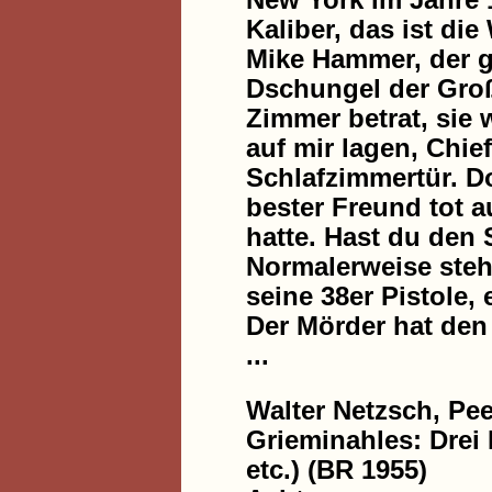
New York im Jahre 
Kaliber, das ist di
Mike Hammer, der g
Dschungel der Großs
Zimmer betrat, sie 
auf mir lagen, Chie
Schlafzimmertür. Dor
bester Freund tot 
hatte. Hast du den 
Normalerweise steh
seine 38er Pistole,
Der Mörder hat den 
...
Walter Netzsch, Pee
Grieminahles: Drei
etc.) (BR 1955)