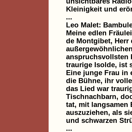
unsichtbares Radio l
Kleinigkeit und erö
...
Leo Malet: Bambul
Meine edlen Fräulei
de Montgibet, Herr 
außergewöhnlichen 
anspruchsvollsten 
traurige Isolde, ist 
Eine junge Frau in
die Bühne, ihr volle
das Lied war trauri
Tischnachbarn, doc
tat, mit langsamen
auszuziehen, als s
und schwarzen Strü
...