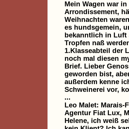
Mein Wagen war in d
Arrondissement, hät
Weihnachten waren 
es hundsgemein, un
bekanntlich in Luft
Tropfen naß werden,
1.Klasseabteil der L
noch mal diesen my
Brief. Lieber Geno
geworden bist, aber
außerdem kenne ich 
Schweinerei vor, k
...
Leo Malet: Marais-
Agentur Fiat Lux, M
Helene, ich weiß se
kein Klient? Ich ka