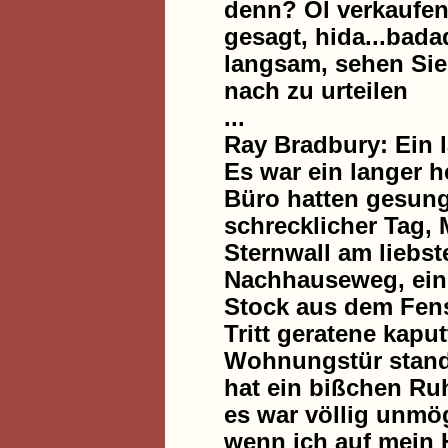
denn? Öl verkaufen.
gesagt, hida...bad
langsam, sehen Si
nach zu urteilen
...
Ray Bradbury: Ein
Es war ein langer 
Büro hatten gesunge
schrecklicher Tag, 
Sternwall am liebs
Nachhauseweg, eine
Stock aus dem Fens
Tritt geratene kapu
Wohnungstür stand,
hat ein bißchen Ruh
es war völlig unmög
wenn ich auf mein 