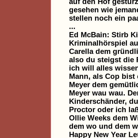
auf den Hof gestürz
gesehen wie jemand 
stellen noch ein pa
...
Ed McBain: Stirb K
Kriminalhörspiel au
Carella dem gründl
also du steigst die 
ich will alles wiss
Mann, als Cop bist 
Meyer dem gemütlic
Meyer wau wau. Der
Kinderschänder, du 
Proctor oder ich la
Ollie Weeks dem Wi
dem wo und dem was
Happy New Year Le