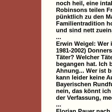
noch heil, eine int
Robinsons teilen Fr
pünktlich zu den Ma
Familientradition 
und sind nett zuein
...
Erwin Weigel: Wer i
1981-2002) Donnerst
Täter? Welcher Täte
begangen hat. Ich 
Ahnung... Wer ist b
kann leider keine A
Bayerischen Rundfu
nein, das könnt ich 
der Verfassung, medi
...
Florian Pauer nach