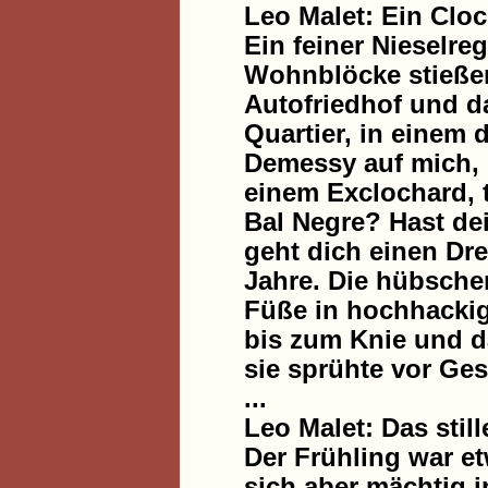
Leo Malet: Ein Clo
Ein feiner Nieselre
Wohnblöcke stießen
Autofriedhof und d
Quartier, in einem 
Demessy auf mich, 
einem Exclochard, t
Bal Negre? Hast dei
geht dich einen Dre
Jahre. Die hübsche
Füße in hochhackig
bis zum Knie und d
sie sprühte vor Ge
...
Leo Malet: Das stil
Der Frühling war et
sich aber mächtig i