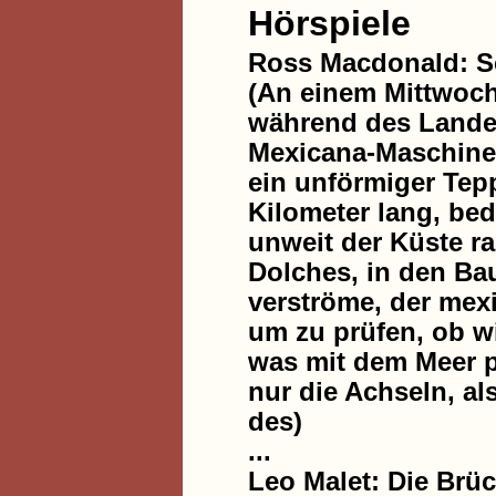
Hörspiele
Ross Macdonald: Sc
(An einem Mittwoch
während des Landea
Mexicana-Maschine 
ein unförmiger Tepp
Kilometer lang, bed
unweit der Küste ra
Dolches, in den Ba
verströme, der mex
um zu prüfen, ob wi
was mit dem Meer pa
nur die Achseln, al
des)
...
Leo Malet: Die Brü