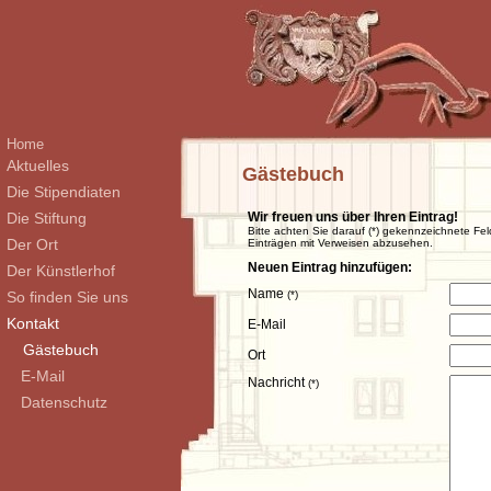
Home
Aktuelles
Gästebuch
Die Stipendiaten
Die Stiftung
Wir freuen uns über Ihren Eintrag!
Bitte achten Sie darauf (*) gekennzeichnete Fel
Der Ort
Einträgen mit Verweisen abzusehen.
Neuen Eintrag hinzufügen:
Der Künstlerhof
Name
So finden Sie uns
(*)
Kontakt
E-Mail
Gästebuch
Ort
E-Mail
Nachricht
(*)
Datenschutz