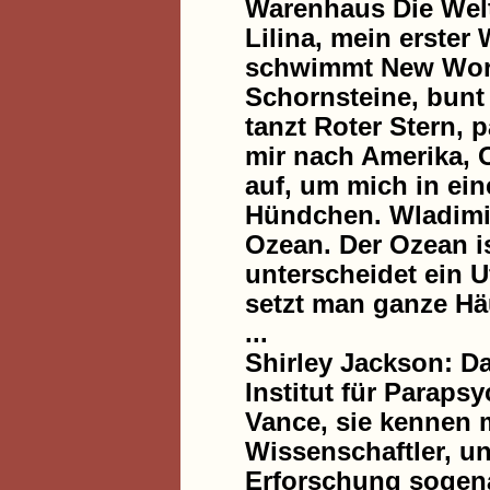
Warenhaus Die Welt
Lilina, mein erster
schwimmt New Worl
Schornsteine, bunt
tanzt Roter Stern, 
mir nach Amerika, O
auf, um mich in ein
Hündchen. Wladimir
Ozean. Der Ozean i
unterscheidet ein 
setzt man ganze Hä
...
Shirley Jackson: D
Institut für Paraps
Vance, sie kennen 
Wissenschaftler, u
Erforschung sogen