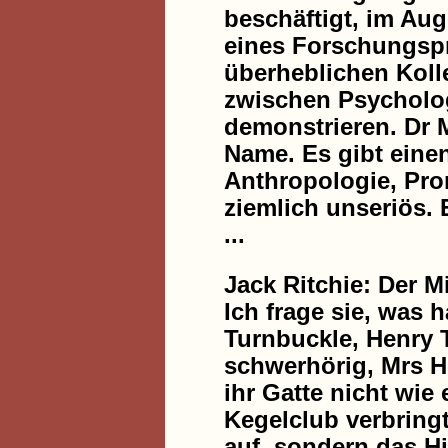
beschäftigt, im Au
eines Forschungsp
überheblichen Kol
zwischen Psycholog
demonstrieren. Dr M
Name. Es gibt eine
Anthropologie, Prom
ziemlich unseriös.
...
Jack Ritchie: Der M
Ich frage sie, was 
Turnbuckle, Henry T
schwerhörig, Mrs H
ihr Gatte nicht wie
Kegelclub verbringt
auf, sondern das H