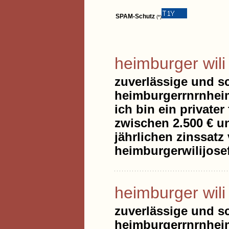
SPAM-Schutz
(*)
heimburger wili 
zuverlässige und sc
heimburgerrnrnhei
ich bin ein privater
zwischen 2.500 € u
jährlichen zinssatz
heimburgerwilijose
heimburger wili 
zuverlässige und sc
heimburgerrnrnhei