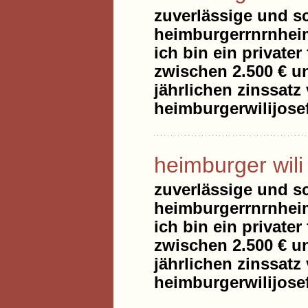
zuverlässige und sc
heimburgerrnrnhei
ich bin ein privater
zwischen 2.500 € u
jährlichen zinssatz
heimburgerwilijose
heimburger wili 
zuverlässige und sc
heimburgerrnrnhei
ich bin ein privater
zwischen 2.500 € u
jährlichen zinssatz
heimburgerwilijose