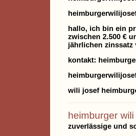
heimburgerwilijos
hallo, ich bin ein p
zwischen 2.500 € u
jährlichen zinssatz
kontakt: heimburge
heimburgerwilijos
wili josef heimburg
heimburger wili 
zuverlässige und sc