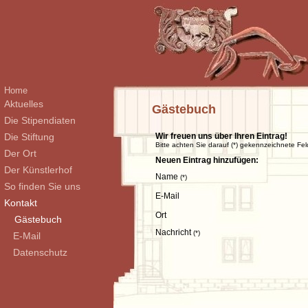
Home
Aktuelles
Gästebuch
Die Stipendiaten
Die Stiftung
Wir freuen uns über Ihren Eintrag!
Bitte achten Sie darauf (*) gekennzeichnete Fel
Der Ort
Neuen Eintrag hinzufügen:
Der Künstlerhof
Name
(*)
So finden Sie uns
E-Mail
Kontakt
Ort
Gästebuch
Nachricht
(*)
E-Mail
Datenschutz