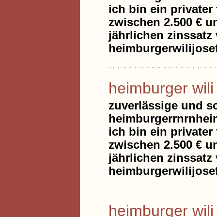
ich bin ein privater
zwischen 2.500 € u
jährlichen zinssatz
heimburgerwilijose
heimburger wili 
zuverlässige und sc
heimburgerrnrnhei
ich bin ein privater
zwischen 2.500 € u
jährlichen zinssatz
heimburgerwilijose
heimburger wili 