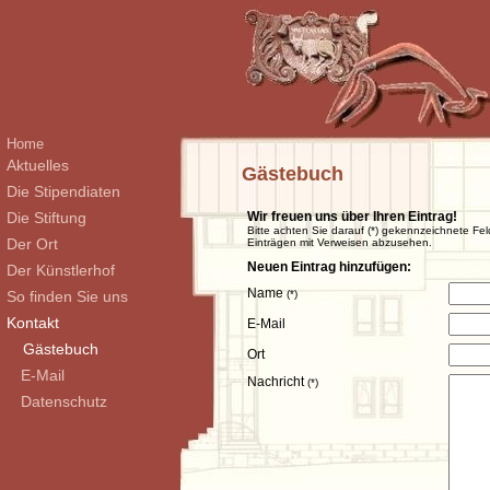
Home
Aktuelles
Gästebuch
Die Stipendiaten
Die Stiftung
Wir freuen uns über Ihren Eintrag!
Bitte achten Sie darauf (*) gekennzeichnete Fel
Der Ort
Einträgen mit Verweisen abzusehen.
Neuen Eintrag hinzufügen:
Der Künstlerhof
Name
So finden Sie uns
(*)
Kontakt
E-Mail
Gästebuch
Ort
E-Mail
Nachricht
(*)
Datenschutz